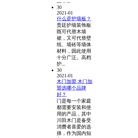
二，...
30
2021-01
什么是护墙板？
贵廷护墙装饰板
既可代替木墙
裙，又可代替壁
纸、墙砖等墙体
材料，因此使用
十分广泛。高档
护...
30
2021-01
木门加盟 木门加
盟选哪个品牌
好？
门是每一个家庭
都需要安装和使
用的产品，其中
川田木门是备受
消费者喜爱的选
择，作为国内知