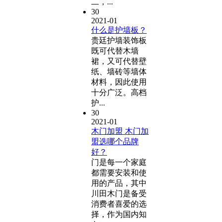
二，...
30
2021-01
什么是护墙板？
贵廷护墙装饰板
既可代替木墙
裙，又可代替壁
纸、墙砖等墙体
材料，因此使用
十分广泛。高档
护...
30
2021-01
木门加盟 木门加
盟选哪个品牌
好？
门是每一个家庭
都需要安装和使
用的产品，其中
川田木门是备受
消费者喜爱的选
择，作为国内知