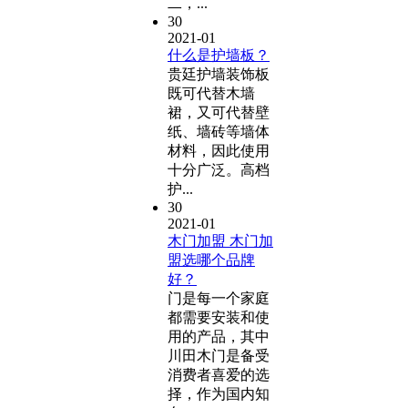
二，...
30
2021-01
什么是护墙板？
贵廷护墙装饰板
既可代替木墙
裙，又可代替壁
纸、墙砖等墙体
材料，因此使用
十分广泛。高档
护...
30
2021-01
木门加盟 木门加
盟选哪个品牌
好？
门是每一个家庭
都需要安装和使
用的产品，其中
川田木门是备受
消费者喜爱的选
择，作为国内知